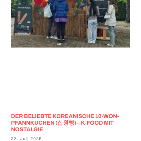
DER BELIEBTE KOREANISCHE 10-WON-
PFANNKUCHEN (십원빵) – K-FOOD MIT
NOSTALGIE
22. Juli 2025