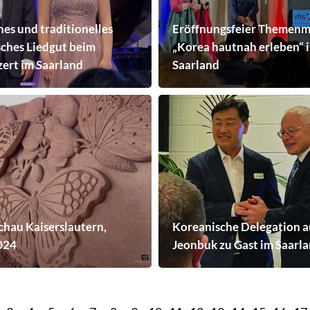
hes und traditionelles
Eröffnungsfeier Themen
sches Liedgut beim
„Korea hautnah erleben“ 
ert im Saarland
Saarland
chau Kaiserslautern,
Koreanische Delegation a
024
Jeonbuk zu Gast im Saarl