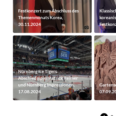
Festkonzert zum Abschluss des
Klassisc
Themenmonats Korea,
koreani
30.11.2024
Festkonz
Nürnberg Ice Tigers
Abschiedsspiel Patrick Reimer
und Nürnberg Impressionen,
Gartens
17.08.2024
07.09.2