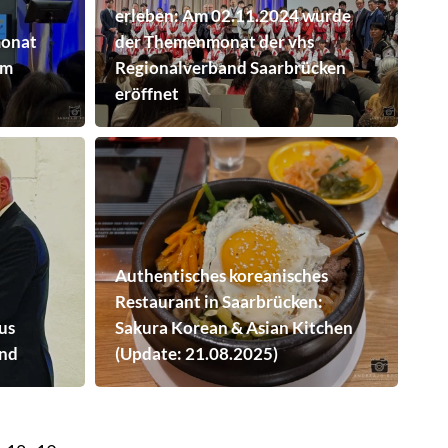
erleben: Am 02.11.2024 wurde
monat
der Themenmonat der vhs
im
Regionalverband Saarbrücken
eröffnet
Authentisches koreanisches
Restaurant in Saarbrücken:
us
Sakura Korean & Asian Kitchen
and
(Update: 21.08.2025)