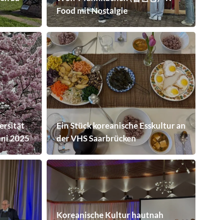
Food mit Nostalgie
ersität
Ein Stück koreanische Esskultur an
Juni 2025
der VHS Saarbrücken
Koreanische Kultur hautnah