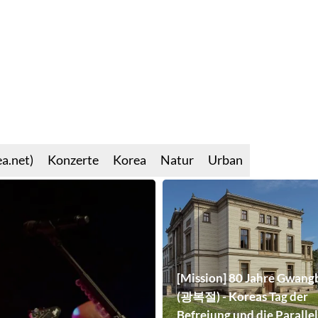
a.net)
Konzerte
Korea
Natur
Urban
[Mission] 80 Jahre Gwang
(광복절) - Koreas Tag der
Befreiung und die Paralle