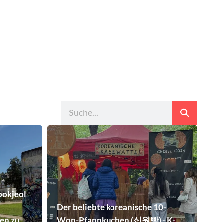
bokjeol
Der beliebte koreanische 10-
len zu
Won-Pfannkuchen (십원빵) - K-