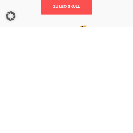
ZU LEO SKULL
MARKETING | BERATUNG | NETZWERK
ZU TEAM GOCHU