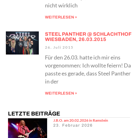
nicht wirklich
WEITERLESEN »
STEEL PANTHER @ SCHLACHTHOF
WIESBADEN, 26.03.2015
26. Juli 2015
Für den 26.03. hatte ich mir eins
vorgenommen: Ich wollte feiern! Da
passte es gerade, dass Steel Panther
in der
WEITERLESEN »
LETZTE BEITRÄGE
J.B.O. am 20.02.2026 in Ramstein
23. Februar 2026