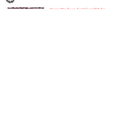
Korea-Woche an der Universität des
Saarlandes – 2. bis 7. Juni 2025
19. Mai 2025
KATEGORIEN
WEBSITES | SOFORTHILFE | WARTUNG
ZU LEO SKULL