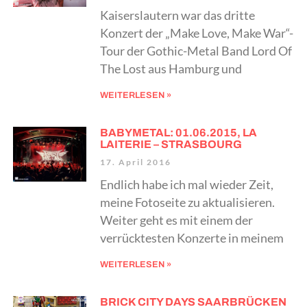
Kaiserslautern war das dritte
Konzert der „Make Love, Make War“-
Tour der Gothic-Metal Band Lord Of
The Lost aus Hamburg und
WEITERLESEN »
BABYMETAL: 01.06.2015, LA
LAITERIE – STRASBOURG
17. April 2016
Endlich habe ich mal wieder Zeit,
meine Fotoseite zu aktualisieren.
Weiter geht es mit einem der
verrücktesten Konzerte in meinem
WEITERLESEN »
BRICK CITY DAYS SAARBRÜCKEN