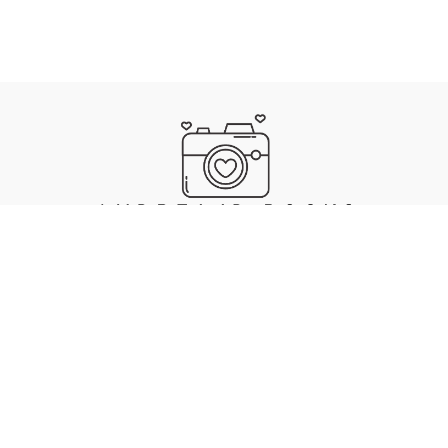
IMPRESSUM
DATENSCHUTZ
. MADE WITH ❤️, 🍜 & 🎵 BY ANDREA JAECKEL-DOBSCHAT
SKULL
.