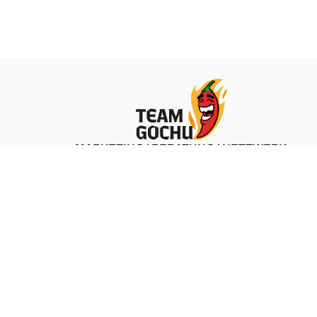
MARKETING | BERATUNG | NETZWERK
ZU TEAM GOCHU
 &
LEO