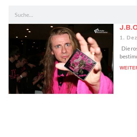
J.B.
1. De
Die ros
bestimm
WEITE