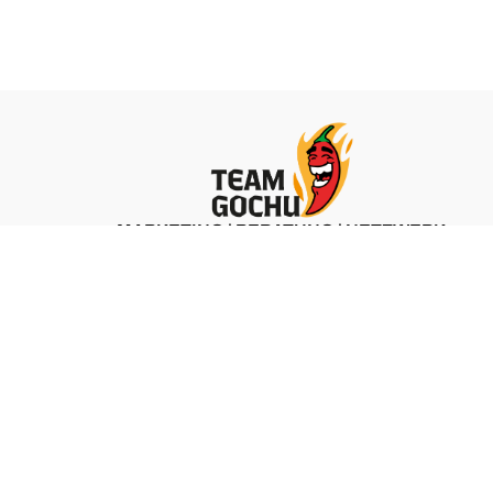
MARKETING | BERATUNG | NETZWERK
ZU TEAM GOCHU
 &
LEO