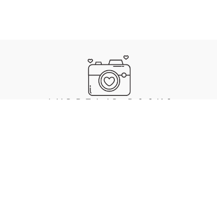
IMPRESSUM
DATENSCHUTZ
. MADE WITH ❤️, 🍜 & 🎵 BY ANDREA JAECKEL-DOBSCHAT
SKULL
.