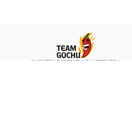
MARKETING | BERATUNG | NETZWERK
ZU TEAM GOCHU
 &
LEO