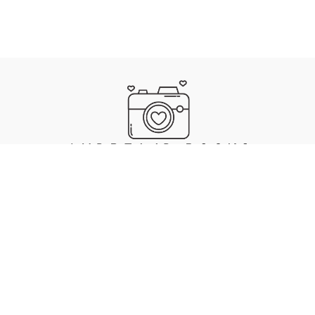
IMPRESSUM
DATENSCHUTZ
. MADE WITH ❤️, 🍜 & 🎵 BY ANDREA JAECKEL-DOBSCHAT
SKULL
.