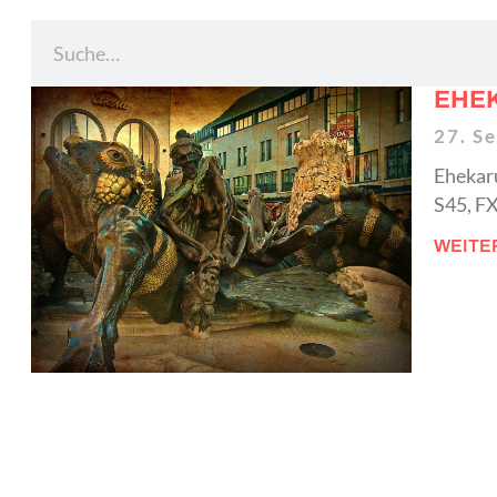
EHE
27. S
Ehekar
S45, F
WEITE