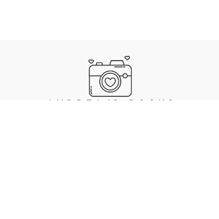
IMPRESSUM
DATENSCHUTZ
. MADE WITH ❤️, 🍜 & 🎵 BY ANDREA JAECKEL-DOBSCHAT
SKULL
.