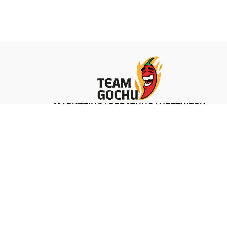
MARKETING | BERATUNG | NETZWERK
ZU TEAM GOCHU
 &
LEO