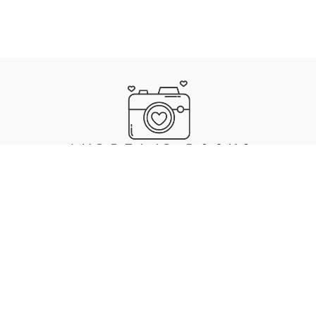
IMPRESSUM
DATENSCHUTZ
. MADE WITH ❤️, 🍜 & 🎵 BY ANDREA JAECKEL-DOBSCHAT
SKULL
.