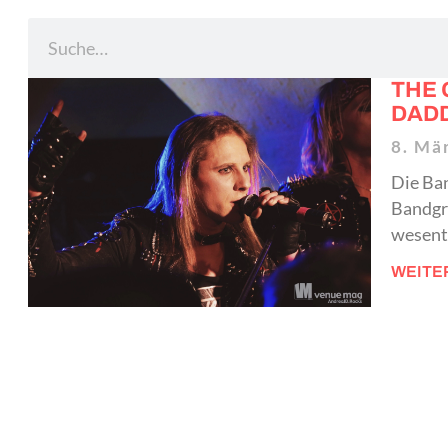
THE 
DADD
8. Mä
Die Ban
Bandgr
wesentl
WEITE