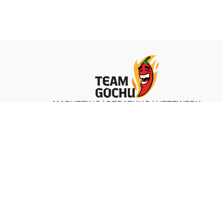
MARKETING | BERATUNG | NETZWERK
ZU TEAM GOCHU
 &
LEO