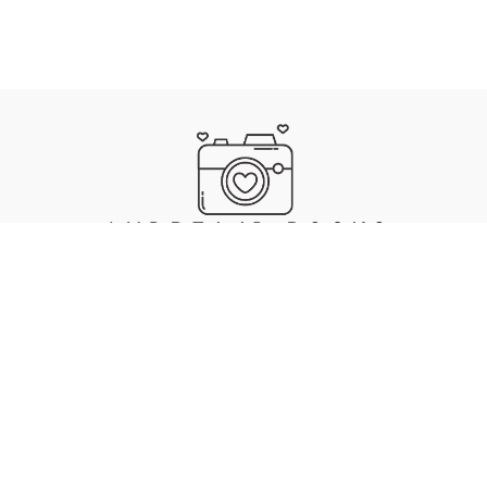
IMPRESSUM
DATENSCHUTZ
. MADE WITH ❤️, 🍜 & 🎵 BY ANDREA JAECKEL-DOBSCHAT
SKULL
.