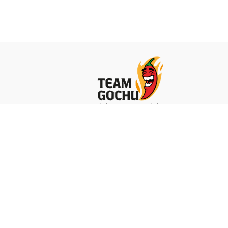
MARKETING | BERATUNG | NETZWERK
ZU TEAM GOCHU
 &
LEO