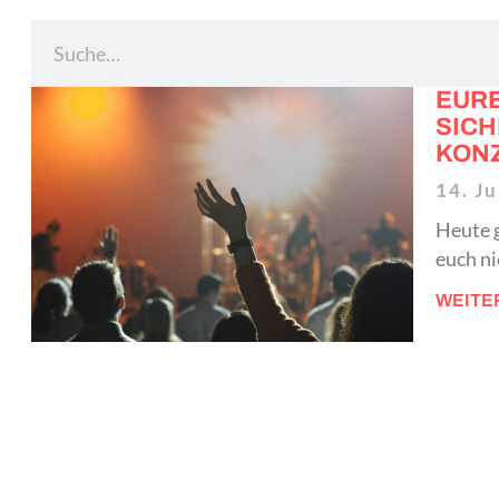
EURE
SICH
ONZ
14. J
Heute g
euch ni
WEITE