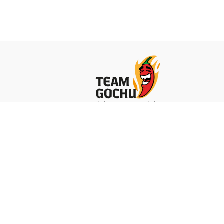
MARKETING | BERATUNG | NETZWERK
ZU TEAM GOCHU
 &
LEO