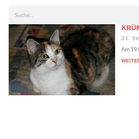
KRÜM
21. S
Am 19.0
WEITE