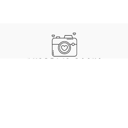
IMPRESSUM
DATENSCHUTZ
. MADE WITH ❤️, 🍜 & 🎵 BY ANDREA JAECKEL-DOBSCHAT
SKULL
.