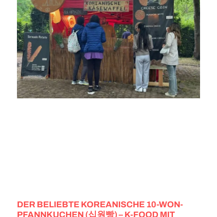
DER BELIEBTE KOREANISCHE 10-WON-
PFANNKUCHEN (십원빵) – K-FOOD MIT