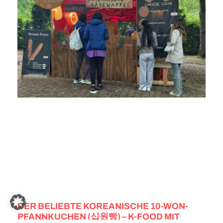
DER BELIEBTE KOREANISCHE 10-WON-
PFANNKUCHEN (십원빵) – K-FOOD MIT