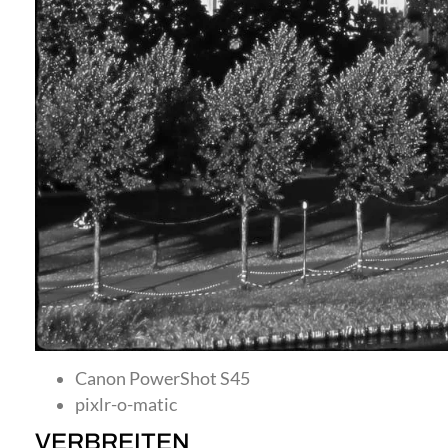
Canon PowerShot S45
pixlr-o-matic
VERBREITEN