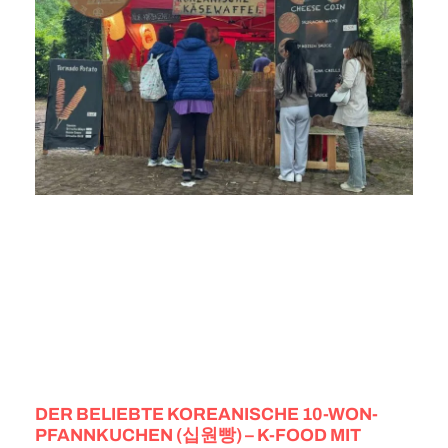
DER BELIEBTE KOREANISCHE 10-WON-
PFANNKUCHEN (십원빵) – K-FOOD MIT