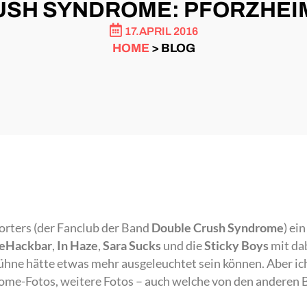
SH SYNDROME: PFORZHEIM,
17.APRIL 2016
HOME
> BLOG
orters (der Fanclub der Band
Double Crush Syndrome
) ei
leHackbar
,
In Haze
,
Sara Sucks
und die
Sticky Boys
mit da
Bühne hätte etwas mehr ausgeleuchtet sein können. Aber ich
me-Fotos, weitere Fotos – auch welche von den anderen B