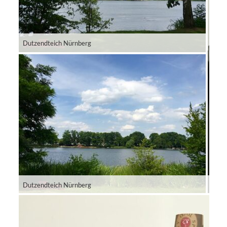
Dutzendteich Nürnberg
Dutzendteich Nürnberg
Silve