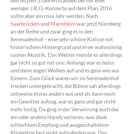
den letzten 3 Jahren standen bei mir eher
weniger J.B.O.-Konzerte auf dem Plan, 2016
sollte aber ein rosa Jahr werden. Nach
Saarbrücken
und
Mannheim
war jetzt Nürnberg
an der Reihe und zwar ging es in den
Serenadenhof – eine sehr schöne Kulisse mit
historischem Hintergrund und einer wahnsinnig
coolen Akustik. Das Wetter meinte es allerdings
gar nicht so gut mit uns: Anfangs war es heiss
und dann zogen Wolken auf und es goss wie aus
Eimern. Zum Glück waren wir im Serenadenhof
trocken untergebracht, die Bühne sah allerdings
zeitweise etwas anders aus und als dann noch
ein Gewitter aufzog, war es ganz und gar nicht
mehr lustig. Da ging in der Verwirrung auch das
ein oder andere Handy verloren, was dank
schlechtem Empfang und ausgeschaltetem
Klingelton fast nicht aufzufinden war. Das