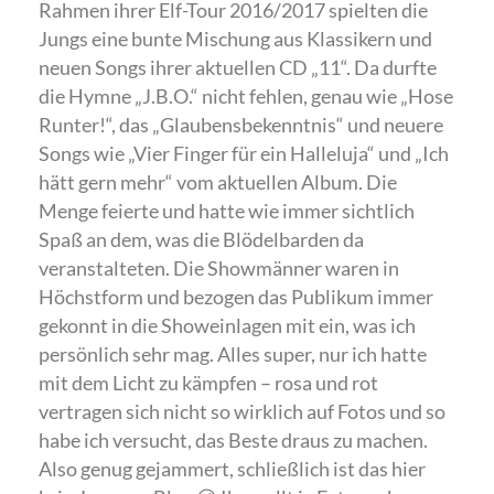
Rahmen ihrer Elf-Tour 2016/2017 spielten die
Jungs eine bunte Mischung aus Klassikern und
neuen Songs ihrer aktuellen CD „11“. Da durfte
die Hymne „J.B.O.“ nicht fehlen, genau wie „Hose
Runter!“, das „Glaubensbekenntnis“ und neuere
Songs wie „Vier Finger für ein Halleluja“ und „Ich
hätt gern mehr“ vom aktuellen Album. Die
Menge feierte und hatte wie immer sichtlich
Spaß an dem, was die Blödelbarden da
veranstalteten. Die Showmänner waren in
Höchstform und bezogen das Publikum immer
gekonnt in die Showeinlagen mit ein, was ich
persönlich sehr mag. Alles super, nur ich hatte
mit dem Licht zu kämpfen – rosa und rot
vertragen sich nicht so wirklich auf Fotos und so
habe ich versucht, das Beste draus zu machen.
Also genug gejammert, schließlich ist das hier