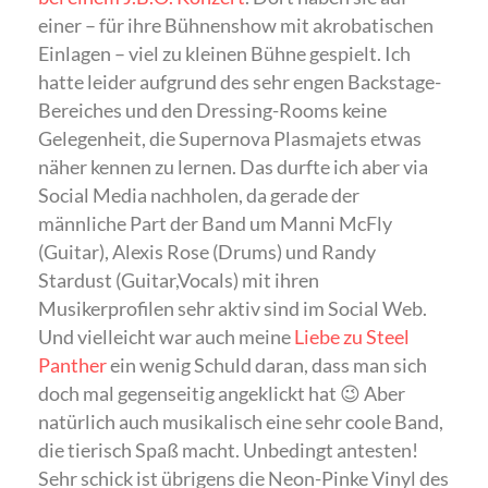
einer – für ihre Bühnenshow mit akrobatischen
Einlagen – viel zu kleinen Bühne gespielt. Ich
hatte leider aufgrund des sehr engen Backstage-
Bereiches und den Dressing-Rooms keine
Gelegenheit, die Supernova Plasmajets etwas
näher kennen zu lernen. Das durfte ich aber via
Social Media nachholen, da gerade der
männliche Part der Band um Manni McFly
(Guitar), Alexis Rose (Drums) und Randy
Stardust (Guitar,Vocals) mit ihren
Musikerprofilen sehr aktiv sind im Social Web.
Und vielleicht war auch meine
Liebe zu Steel
Panther
ein wenig Schuld daran, dass man sich
doch mal gegenseitig angeklickt hat 😉 Aber
natürlich auch musikalisch eine sehr coole Band,
die tierisch Spaß macht. Unbedingt antesten!
Sehr schick ist übrigens die Neon-Pinke Vinyl des