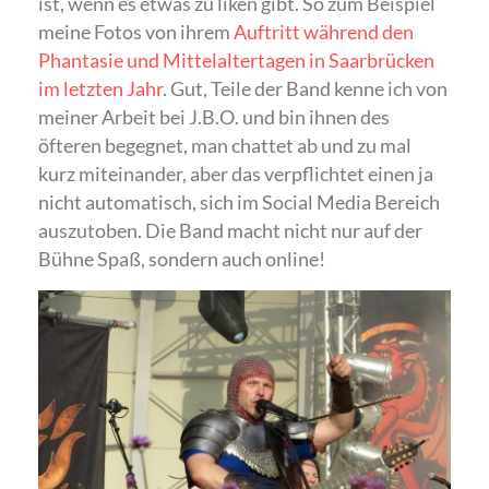
ist, wenn es etwas zu liken gibt. So zum Beispiel
meine Fotos von ihrem
Auftritt während den
Phantasie und Mittelaltertagen in Saarbrücken
im letzten Jahr
. Gut, Teile der Band kenne ich von
meiner Arbeit bei J.B.O. und bin ihnen des
öfteren begegnet, man chattet ab und zu mal
kurz miteinander, aber das verpflichtet einen ja
nicht automatisch, sich im Social Media Bereich
auszutoben. Die Band macht nicht nur auf der
Bühne Spaß, sondern auch online!