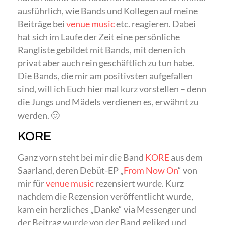
ausführlich, wie Bands und Kollegen auf meine
Beiträge bei
venue music
etc. reagieren. Dabei
hat sich im Laufe der Zeit eine persönliche
Rangliste gebildet mit Bands, mit denen ich
privat aber auch rein geschäftlich zu tun habe.
Die Bands, die mir am positivsten aufgefallen
sind, will ich Euch hier mal kurz vorstellen – denn
die Jungs und Mädels verdienen es, erwähnt zu
werden. 🙂
KORE
Ganz vorn steht bei mir die Band
KORE
aus dem
Saarland, deren Debüt-EP „
From Now On
“ von
mir für
venue music
rezensiert wurde. Kurz
nachdem die Rezension veröffentlicht wurde,
kam ein herzliches „Danke“ via Messenger und
der Beitrag wurde von der Band geliked und