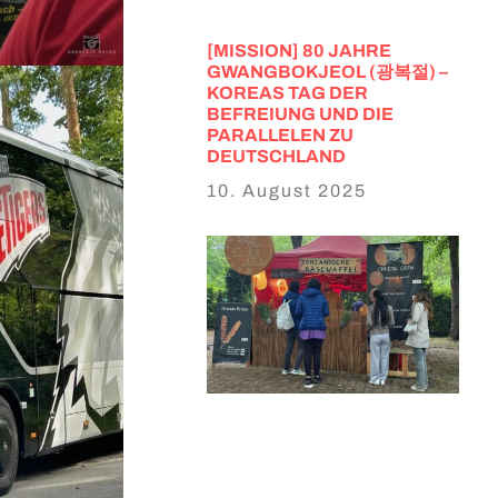
[MISSION] 80 JAHRE
GWANGBOKJEOL (광복절) –
KOREAS TAG DER
BEFREIUNG UND DIE
PARALLELEN ZU
DEUTSCHLAND
10. August 2025