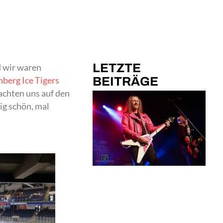
LETZTE
d wir waren
BEITRÄGE
berg Ice Tigers
machten uns auf den
ig schön, mal