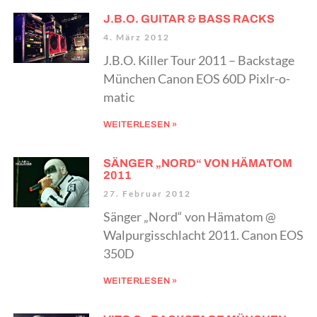
J.B.O. GUITAR & BASS RACKS
4. März 2012
J.B.O. Killer Tour 2011 – Backstage
München Canon EOS 60D Pixlr-o-
matic
WEITERLESEN »
SÄNGER „NORD“ VON HÄMATOM
2011
27. Februar 2012
Sänger „Nord“ von Hämatom @
Walpurgisschlacht 2011. Canon EOS
350D
WEITERLESEN »