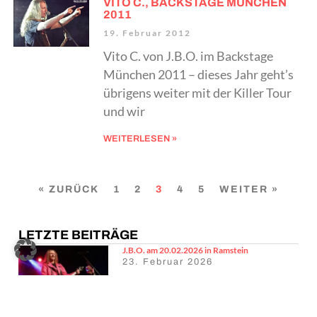
VITO C., BACKSTAGE MÜNCHEN
2011
19. Februar 2012
Vito C. von J.B.O. im Backstage
München 2011 – dieses Jahr geht’s
übrigens weiter mit der Killer Tour
und wir
WEITERLESEN »
« ZURÜCK
1
2
3
4
5
WEITER »
LETZTE BEITRÄGE
J.B.O. am 20.02.2026 in Ramstein
23. Februar 2026