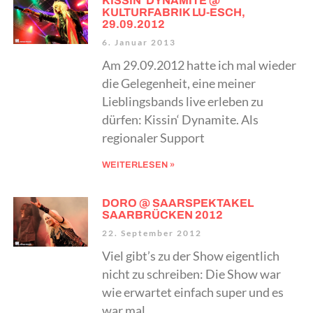
KISSIN‘ DYNAMITE @
KULTURFABRIK LU-ESCH,
29.09.2012
6. Januar 2013
Am 29.09.2012 hatte ich mal wieder
die Gelegenheit, eine meiner
Lieblingsbands live erleben zu
dürfen: Kissin‘ Dynamite. Als
regionaler Support
WEITERLESEN »
DORO @ SAARSPEKTAKEL
SAARBRÜCKEN 2012
22. September 2012
Viel gibt’s zu der Show eigentlich
nicht zu schreiben: Die Show war
wie erwartet einfach super und es
war mal