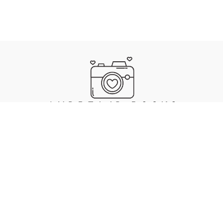
IMPRESSUM
DATENSCHUTZ
. MADE WITH ❤️, 🍜 & 🎵 BY ANDREA JAECKEL-DOBSCHAT
SKULL
.