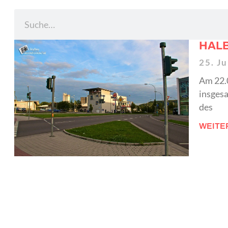
HALB
25. J
Am 22.0
insges
des
WEITE