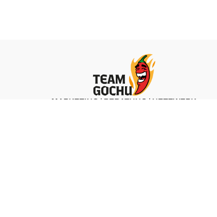
MARKETING | BERATUNG | NETZWERK
ZU TEAM GOCHU
 &
LEO