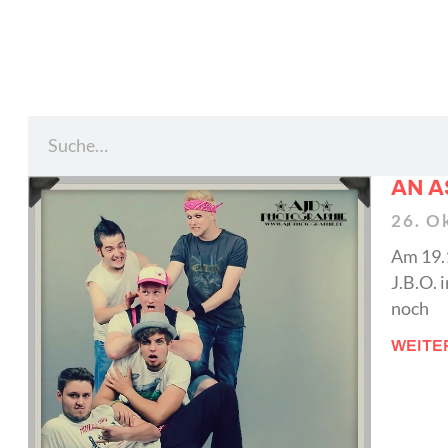
AN A
26. O
Am 19.
J.B.O. 
noch
WEITE