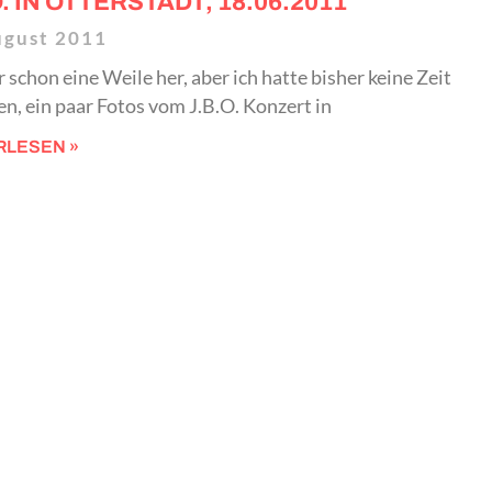
O. IN OTTERSTADT, 18.06.2011
ugust 2011
r schon eine Weile her, aber ich hatte bisher keine Zeit
n, ein paar Fotos vom J.B.O. Konzert in
RLESEN »