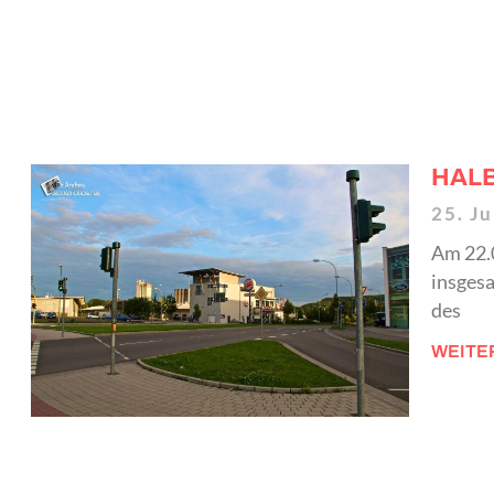
HALB
25. J
Am 22.0
insges
des
WEITE