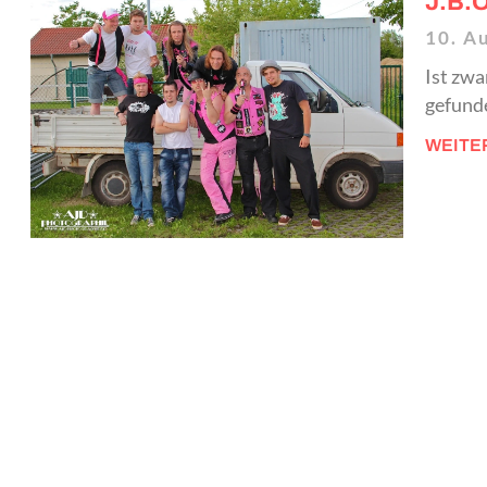
J.B.
10. A
Ist zwa
gefunde
WEITE