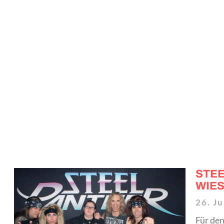
STE
WIES
26. Ju
Für den