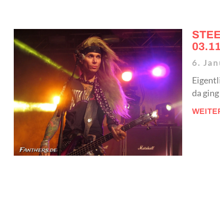
STEE
03.1
6. Ja
Eigentl
da ging
WEITE