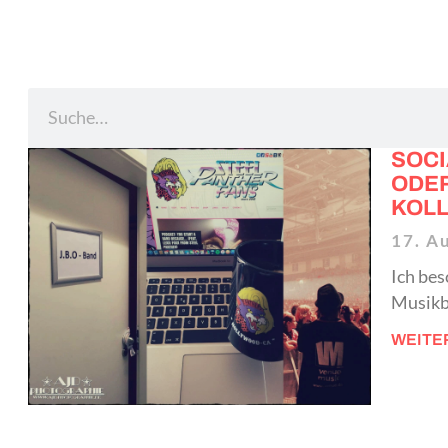
SOCI
ODER
KOL
17. A
Ich bes
Musikbe
WEITE