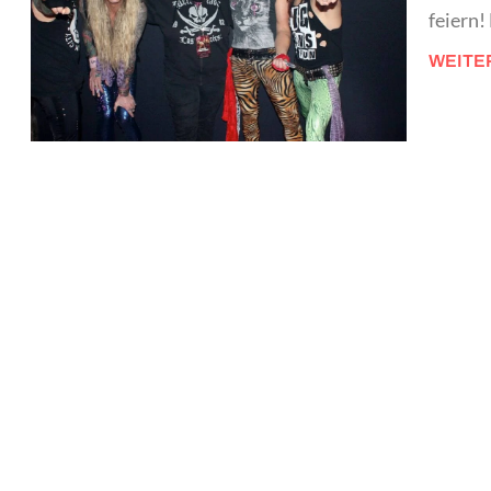
feiern!
WEITE