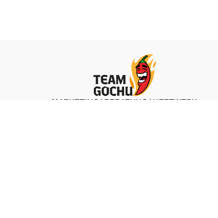
MARKETING | BERATUNG | NETZWERK
ZU TEAM GOCHU
 &
LEO