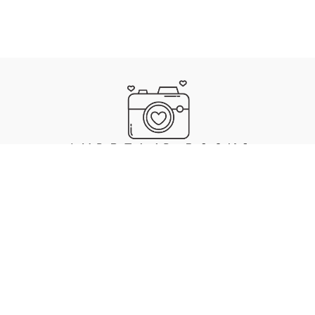
IMPRESSUM
DATENSCHUTZ
. MADE WITH ❤️, 🍜 & 🎵 BY ANDREA JAECKEL-DOBSCHAT
SKULL
.