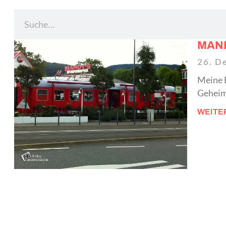
MAND
26. D
Meine B
Geheimn
WEITE