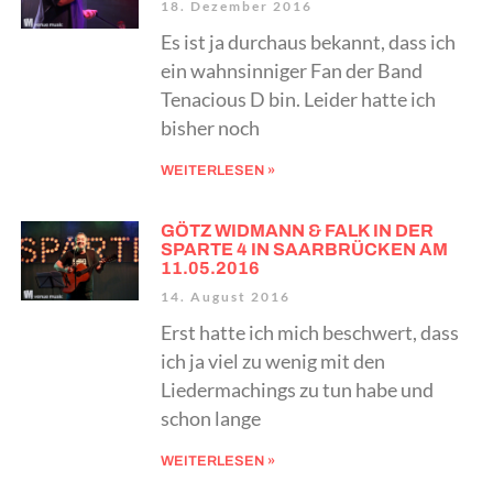
18. Dezember 2016
Es ist ja durchaus bekannt, dass ich
ein wahnsinniger Fan der Band
Tenacious D bin. Leider hatte ich
bisher noch
WEITERLESEN »
GÖTZ WIDMANN & FALK IN DER
SPARTE 4 IN SAARBRÜCKEN AM
11.05.2016
14. August 2016
Erst hatte ich mich beschwert, dass
ich ja viel zu wenig mit den
Liedermachings zu tun habe und
schon lange
WEITERLESEN »