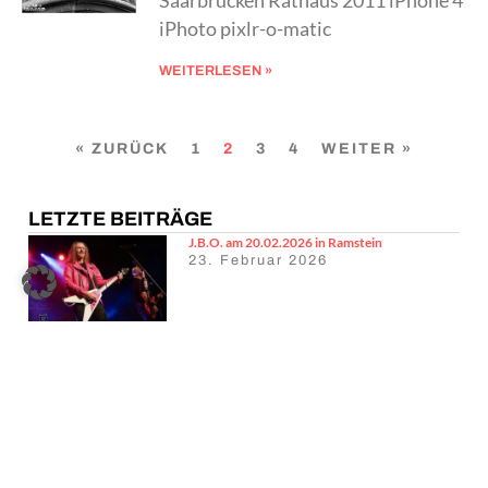
Saarbrücken Rathaus 2011 iPhone 4
iPhoto pixlr-o-matic
WEITERLESEN »
« ZURÜCK
1
2
3
4
WEITER »
LETZTE BEITRÄGE
J.B.O. am 20.02.2026 in Ramstein
23. Februar 2026
[Mission] 80 Jahre Gwangbokjeol (광복절) –
Koreas Tag der Befreiung und die Parallelen zu
Deutschland