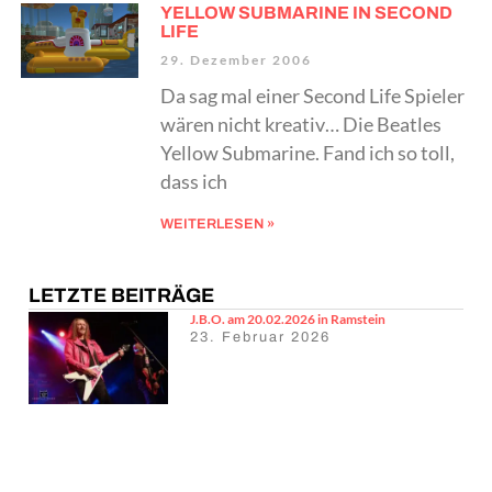
YELLOW SUBMARINE IN SECOND
LIFE
29. Dezember 2006
Da sag mal einer Second Life Spieler
wären nicht kreativ… Die Beatles
Yellow Submarine. Fand ich so toll,
dass ich
WEITERLESEN »
LETZTE BEITRÄGE
J.B.O. am 20.02.2026 in Ramstein
23. Februar 2026