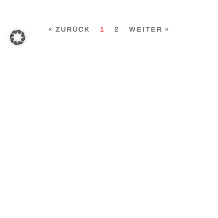
« ZURÜCK
1
2
WEITER »
LETZTE BEITRÄGE
J.B.O. am 20.02.2026 in Ramstein
23. Februar 2026
[Mission] 80 Jahre Gwangbokjeol (광복절) –
Koreas Tag der Befreiung und die Parallelen zu
Deutschland
10. August 2025