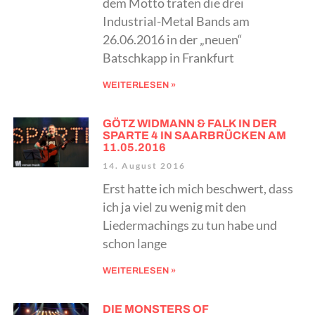
dem Motto traten die drei
Industrial-Metal Bands am
26.06.2016 in der „neuen“
Batschkapp in Frankfurt
WEITERLESEN »
GÖTZ WIDMANN & FALK IN DER
SPARTE 4 IN SAARBRÜCKEN AM
11.05.2016
14. August 2016
Erst hatte ich mich beschwert, dass
ich ja viel zu wenig mit den
Liedermachings zu tun habe und
schon lange
WEITERLESEN »
DIE MONSTERS OF